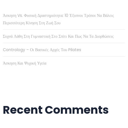
Άσκηση Vs. Φυσική Δραστηριότητα: 10 Έξυπνοι Τρόποι Να Βάλεις
Περισσότερη Κίνηση Στη Ζωή Σου
Συχνά Λάθη Στη Γυμναστική Στο Σπίτι Και Πως Να Τα Διορθώσεις
Contrology – Οι Βασικές Αρχές Του Pilates
Άσκηση Και Ψυχική Υγεία
Recent Comments